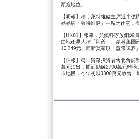
頭炮地位。
【明報】稱，萊特維健主席近半億
品品牌「萊特維健」主席阮仕雲，今
【HK01】報導，吳鎮科家族銅鑼灣
由地產界人稱「阿爺」、鎮科集團已
10,249元。而新買家以「藍帶啤
【信報】稱，資深投資者售北角舖勁
萬元沽出，賬面勁蝕2700萬元離場
市地段，今年初以3300萬元放售，近