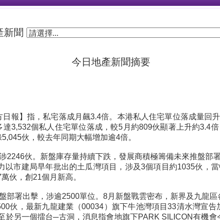
產新聞
今日地產新聞摘要
方日報】指，私宅落成月飆3.4倍。本港私人住宅單位落成量回
達3,532個私人住宅單位落成，較5月約809伙顯著上升約3.4
,045伙，較去年同期大幅增加逾4倍。
涉2246伙。新盤庫存量持續下跌，發展商積極籌備未來推盤部
主力以市建局早年批出的土瓜灣項目，涉及3個項目約1035伙，當
7萬伙，創21個月新高。
盤部署出擊，涉逾2500單位。8月新盤戰雲密布，新界及九龍
500伙，最新九龍建業（00034）旗下牛池灣項目33清水灣宣
於另一個擂台─古洞，消息指會地旗下PARK SILICON有