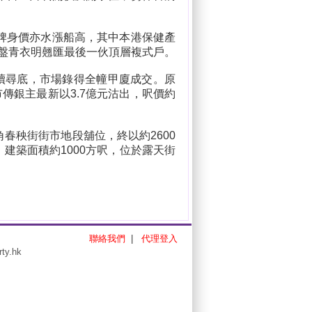
牌身價亦水漲船高，其中本港保健產
樓盤青衣明翹匯最後一伙頂層複式戶。
造價續尋底，市場錄得全幢甲廈成交。原
傳銀主最新以3.7億元沽出，呎價約
春秧街街市地段舖位，終以約2600
，建築面積約1000方呎，位於露天街
聯絡我們
|
代理登入
rty.hk