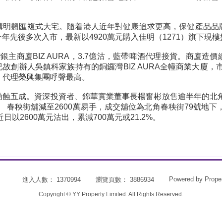
購明翹匯複式大宅。隨着港人近年對健康追求更高，保健產品品
年先後多次入市，最新以4920萬元購入佳明（1271）旗下現
銀主商廈BIZ AURA，3.7億沽，藍帶啤酒代理接貨。商廈
故創辦人吳鎮科家族持有的銅鑼灣BIZ AURA全幢商業大廈，市
酒」代理榮興集團呼聲最高。
蝕五成。資深投資者、錦華實業董事長楊奮彬放售逾半年的北角
。 春秧街舖減至2600萬易手，成交舖位為北角春秧街79號地下
日以2600萬元沽出，累減700萬元或21.2%。
Powered by
Prope
進入人數： 1370994
瀏覽頁數： 3886934
Copyright © YY Property Limited. All Rights Reserved.