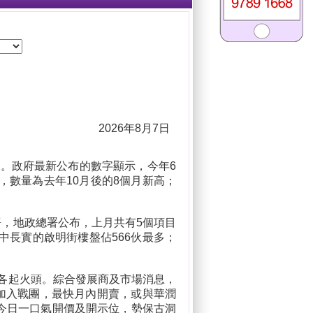
2026年8月7日
升。政府最新公布的數字顯示，今年6
倍，數量為去年10月後的8個月新高；
署，地政總署公布，上月共有5個項目
中長實的啟明街樓盤佔566伙最多；
區各起火頭。綜合發展商及市場消息，
告加入戰團，最快月內開賣，或與華潤
機會今日一口氣開價及開示位，勢保古洞