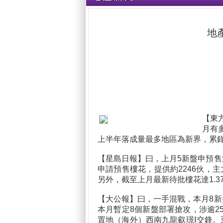
地
【東
月有多
上半年落成量最多地區為新界，累錄5
【星島日報】曰，上月5新盤申預售
申請預售樓花，提供約2246伙，
另外，截至上月最新待批樓花達1.3
【大公報】曰，一手混戰，本月8新
本月暫定8個新盤部署搶攻，涉逾2
置地（海外）西南九龍叡璟Ⅰ交鋒。至