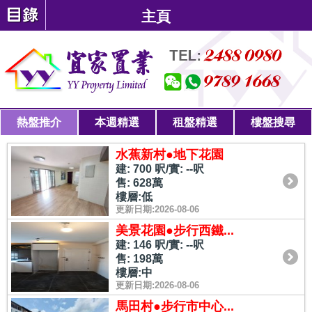
主頁
熱盤推介
本週精選
租盤精選
樓盤搜尋
水蕉新村●地下花園
建: 700 呎/實: --呎
售: 628萬
樓層:低
更新日期:2026-08-06
美景花園●步行西鐵...
建: 146 呎/實: --呎
售: 198萬
樓層:中
更新日期:2026-08-06
馬田村●步行市中心...