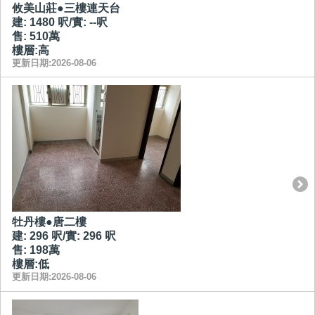
攸美山莊●三樓連天台
建: 1480 呎/實: --呎
售: 510萬
樓層:高
更新日期:2026-08-06
牡丹樓●唐二樓
建: 296 呎/實: 296 呎
售: 198萬
樓層:低
更新日期:2026-08-06