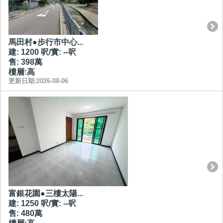
馬田村●步行市中心...
建: 1200 呎/實: --呎
售: 398萬
樓層:高
更新日期:2026-08-06
富銀花園●三樓太陽...
建: 1250 呎/實: --呎
售: 480萬