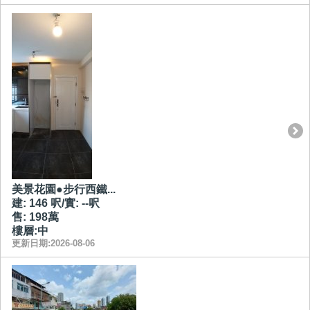
美景花園●步行西鐵...
建: 146 呎/實: --呎
售: 198萬
樓層:中
更新日期:2026-08-06