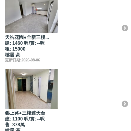
天皓花園●全新三樓...
建: 1460 呎/實: --呎
租: 15000
樓層:高
更新日期:2026-08-06
錦上路●三樓連天台
建: 1100 呎/實: --呎
售: 378萬
樓層:高