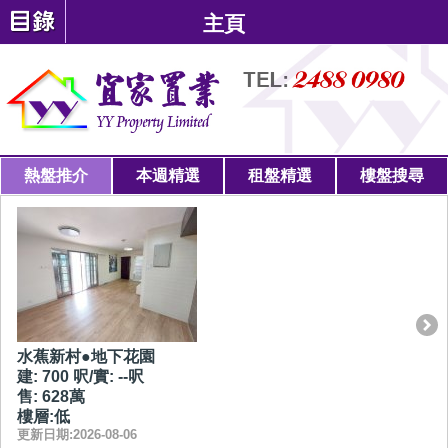
主頁
熱盤推介
本週精選
租盤精選
樓盤搜尋
水蕉新村●地下花園
建: 700 呎/實: --呎
售: 628萬
樓層:低
更新日期:2026-08-06