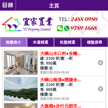
主頁
熱盤推介
本週精選
租盤精選
樓盤搜尋
大嶼山水口村●全幢...
建: 2100 呎/實: --呎
售: 950萬
樓層:全
更新日期:2026-08-08
大嶼山南涌●開揚全...
建: 2100 呎/實: --呎
售: 668萬
樓層:全
更新日期:2026-08-08
大旗嶺●步行元朗市...