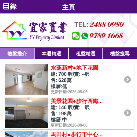
主頁
熱盤推介
本週精選
租盤精選
樓盤搜尋
水蕉新村●地下花園
建: 700 呎/實: --呎
售: 628萬
樓層:低
更新日期:2026-08-06
美景花園●步行西鐵...
建: 146 呎/實: --呎
售: 198萬
樓層:中
更新日期:2026-08-06
馬田村●步行市中心...