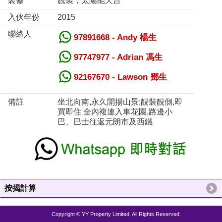
裝修
靚裝，太陽能天台
入伙年份
2015
聯絡人
97891668 - Andy 楊生
97747977 - Adrian 馮生
92167670 - Lawson 鄧生
備註
坐北向南,永久開揚山景;靚裝靚側,即
買即住 全內複連入車花園,路邊小
巴、巴士往返元朗市及西鐵
按揭計算
Copyright © YY Property Limited. All Rights Reserved.