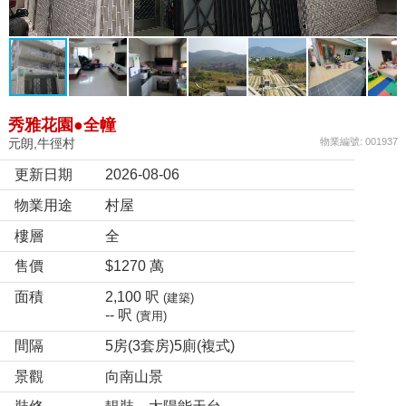
秀雅花園●全幢
元朗,牛徑村
物業編號: 001937
更新日期
2026-08-06
物業用途
村屋
樓層
全
售價
$1270 萬
面積
2,100 呎
(建築)
-- 呎
(實用)
間隔
5房(3套房)5廁(複式)
景觀
向南山景