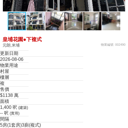
皇埔花園●下複式
元朗,米埔
物業編號: 002490
更新日期
2026-08-06
物業用途
村屋
樓層
複
售價
$1138 萬
面積
1,400 呎
(建築)
-- 呎
(實用)
間隔
5房(1套房)3廁(複式)