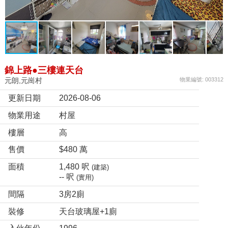
錦上路●三樓連天台
元朗,元崗村
物業編號: 003312
更新日期
2026-08-06
物業用途
村屋
樓層
高
售價
$480 萬
面積
1,480 呎
(建築)
-- 呎
(實用)
間隔
3房2廁
裝修
天台玻璃屋+1廁