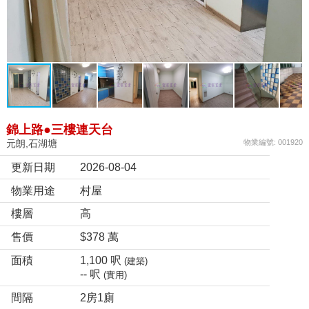
錦上路●三樓連天台
元朗,石湖塘
物業編號: 001920
更新日期
2026-08-04
物業用途
村屋
樓層
高
售價
$378 萬
面積
1,100 呎
(建築)
-- 呎
(實用)
間隔
2房1廁