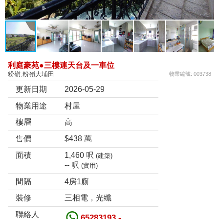
利庭豪苑●三樓連天台及一車位
粉嶺,粉嶺大埔田
物業編號: 003738
更新日期
2026-05-29
物業用途
村屋
樓層
高
售價
$438 萬
面積
1,460 呎
(建築)
-- 呎
(實用)
間隔
4房1廁
裝修
三相電，光纖
聯絡人
65283193 -