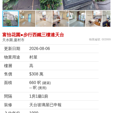
富怡花園●步行西鐵三樓連天台
天水圍,廈村市
物業編號: 003999
更新日期
2026-08-06
物業用途
村屋
樓層
高
售價
$308 萬
面積
660 呎
(建築)
-- 呎
(實用)
間隔
1房1廳1廁
裝修
天台玻璃屋已申報