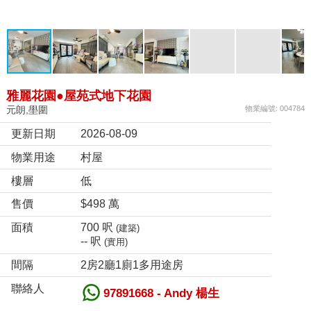
雅麗花園●屋苑式地下花園
元朗,壆圍
物業編號: 004784
更新日期
2026-08-09
物業用途
村屋
樓層
低
售價
$498 萬
面積
700 呎
(建築)
-- 呎
(實用)
間隔
2房2廳1廁1多用途房
聯絡人
97891668 - Andy 楊生