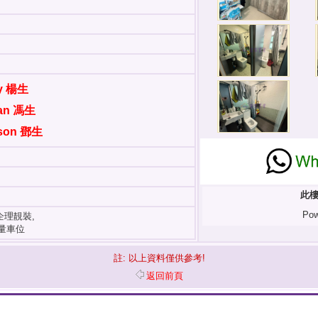
dy 楊生
ian 馮生
wson 鄧生
此樓
Pow
企理靚裝,
大量車位
註: 以上資料僅供參考!
返回前頁