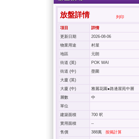
放盤詳情
列印
項目
詳情
更新日期
2026-08-06
物業用途
村屋
地區
元朗
街道 (英)
POK WAI
街道 (中)
壆圍
大廈 (英)
大廈 (中)
雅麗花園●路邊屋苑中層
層數
中
單位
建築面積
700 呎
實用面積
--
售價
388萬
按揭計算