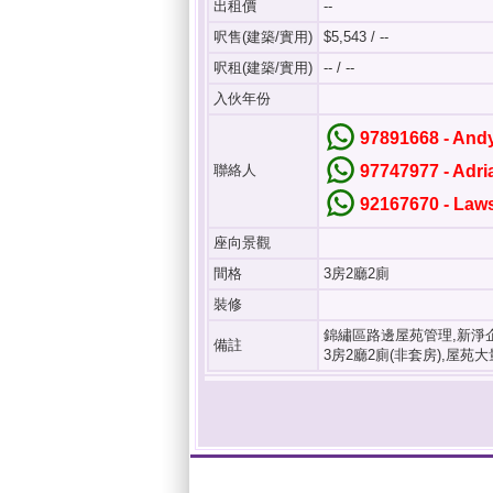
出租價
--
呎售(建築/實用)
$5,543 / --
呎租(建築/實用)
-- / --
入伙年份
97891668 - An
聯絡人
97747977 - Adr
92167670 - La
座向景觀
間格
3房2廳2廁
裝修
錦繡區路邊屋苑管理,新淨
備註
3房2廳2廁(非套房),屋苑