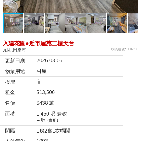
入建花園●近市屋苑三樓天台
元朗,田寮村
物業編號: 004856
更新日期
2026-08-06
物業用途
村屋
樓層
高
租金
$13,500
售價
$438 萬
面積
1,450 呎
(建築)
-- 呎
(實用)
間隔
1房2廳1衣帽間