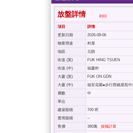
放盤詳情
列印
項目
詳情
更新日期
2026-08-06
物業用途
村屋
地區
元朗
街道 (英)
FUK HING TSUEN
街道 (中)
福慶村
大廈 (英)
FUK ON GDN
大廈 (中)
福安花園●步行西鐵屋苑中
層數
中
單位
建築面積
700 呎
實用面積
--
售價
380萬
按揭計算