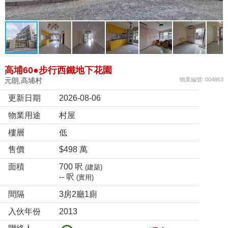
高埔60●步行西鐵地下花園
元朗,高埔村
物業編號: 004863
更新日期
2026-08-06
物業用途
村屋
樓層
低
售價
$498 萬
面積
700 呎
(建築)
-- 呎
(實用)
間隔
3房2廳1廁
入伙年份
2013