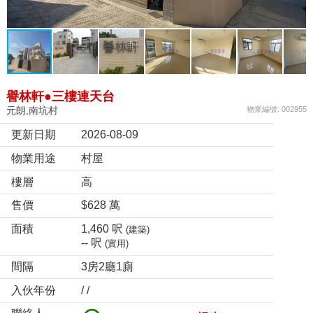
譽林軒●三樓連天台
元朗,南坑村
物業編號: 002955
更新日期
2026-08-09
物業用途
村屋
樓層
高
售價
$628 萬
面積
1,460 呎
(建築)
-- 呎
(實用)
間隔
3房2廳1廁
入伙年份
/ /