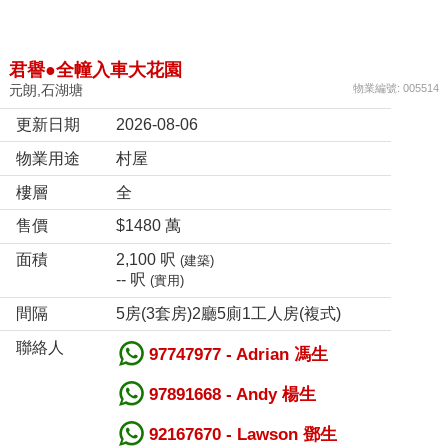
君譽●全幢入車大花園
元朗,石湖塘
物業編號: 005514
更新日期
2026-08-06
物業用途
村屋
樓層
全
售價
$1480 萬
面積
2,100 呎
(建築)
-- 呎
(實用)
間隔
5房(3套房)2廳5廁1工人房(複式)
聯絡人
97747977 - Adrian 馮生
97891668 - Andy 楊生
92167670 - Lawson 鄧生