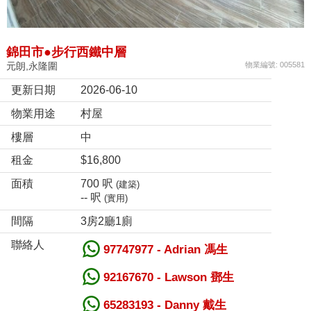
錦田市●步行西鐵中層
元朗,永隆圍
物業編號: 005581
更新日期
2026-06-10
物業用途
村屋
樓層
中
租金
$16,800
面積
700 呎
(建築)
-- 呎
(實用)
間隔
3房2廳1廁
聯絡人
97747977 - Adrian 馮生
92167670 - Lawson 鄧生
65283193 - Danny 戴生