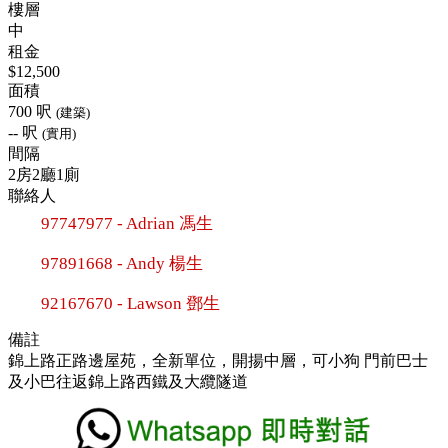
樓層
中
租金
$12,500
面積
700 呎
(建築)
-- 呎
(實用)
間隔
2房2廳1廁
聯絡人
97747977 - Adrian 馮生
97891668 - Andy 楊生
92167670 - Lawson 鄧生
備註
錦上路正路邊屋苑，全新單位，開揚中層，可小狗 門前巴士
及小巴往返錦上路西鐵及大纜隧道