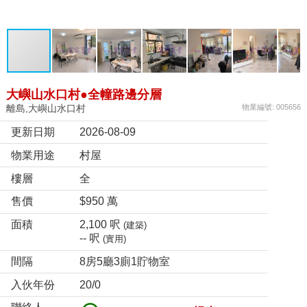
大嶼山水口村●全幢路邊分層
離島,大嶼山水口村
物業編號: 005656
更新日期
2026-08-09
物業用途
村屋
樓層
全
售價
$950 萬
面積
2,100 呎
(建築)
-- 呎
(實用)
間隔
8房5廳3廁1貯物室
入伙年份
20/0