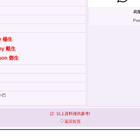
此
Pow
dy 楊生
nny 戴生
wson 鄧生
小巴
註: 以上資料僅供參考!
返回前頁