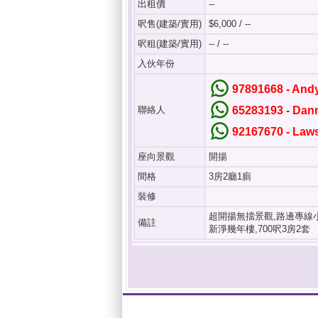
出租價
--
呎售(建築/實用)
$6,000 / --
呎租(建築/實用)
-- / --
入伙年份
97891668 - An
聯絡人
65283193 - Da
92167670 - La
座向景觀
開揚
間格
3房2廳1廁
裝修
超開揚無擋景觀,路邊專線
備註
新淨幾年樓,700呎3房2套