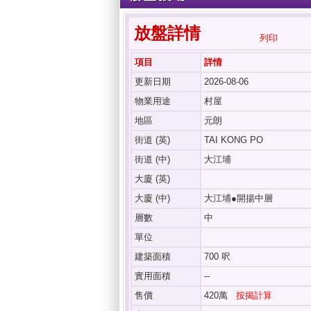
放盤詳情
列印
項目
詳情
更新日期
2026-08-06
物業用途
村屋
地區
元朗
街道 (英)
TAI KONG PO
街道 (中)
大江埔
大廈 (英)
大廈 (中)
大江埔●開揚中層
層數
中
單位
建築面積
700 呎
實用面積
--
售價
420萬
按揭計算