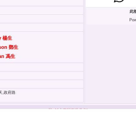
此
Pow
dy 楊生
wson 鄧生
ian 馮生
露天,政府路
註: 以上資料僅供參考!
返回前頁