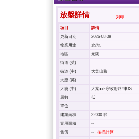
放盤詳情
列印
項目
詳情
更新日期
2026-08-09
物業用途
倉/地
地區
元朗
街道 (英)
街道 (中)
大棠山路
大廈 (英)
大廈 (中)
大棠●正宗政府路到OS
層數
低
單位
建築面積
22000 呎
實用面積
--
售價
--
按揭計算