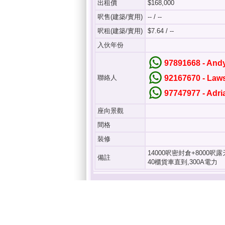
出租價
$168,000
呎售(建築/實用)
-- / --
呎租(建築/實用)
$7.64 / --
入伙年份
97891668 - An
聯絡人
92167670 - La
97747977 - Adr
座向景觀
間格
裝修
14000呎密封倉+8000呎
備註
40櫃貨車直到,300A電力