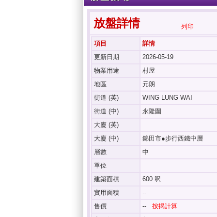
放盤詳情
列印
項目
詳情
更新日期
2026-05-19
物業用途
村屋
地區
元朗
街道 (英)
WING LUNG WAI
街道 (中)
永隆圍
大廈 (英)
大廈 (中)
錦田市●步行西鐵中層
層數
中
單位
建築面積
600 呎
實用面積
--
售價
--
按揭計算