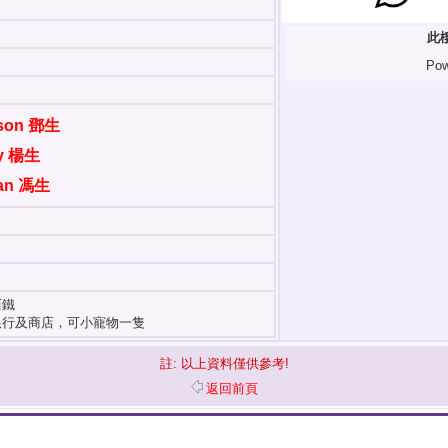
此
Pow
wson 鄧生
dy 楊生
ian 馮生
西鐵
銀行及商店，可小寵物一隻
註: 以上資料僅供參考!
返回前頁