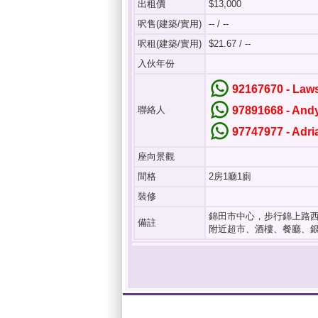
出租價
$13,000
呎售(建築/實用)
-- / --
呎租(建築/實用)
$21.67 / --
入伙年份
92167670 - La
聯絡人
97891668 - An
97747977 - Adr
座向景觀
間格
2房1廳1廁
裝修
錦田市中心，步行錦上路
備註
附近超市、酒樓、餐廳、