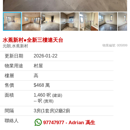
水蕉新村●全新三樓連天台
元朗,水蕉新村
物業編號: 005899
更新日期
2026-01-22
物業用途
村屋
樓層
高
售價
$468 萬
面積
1,460 呎
(建築)
-- 呎
(實用)
間隔
3房(1套房)2廳2廁
聯絡人
97747977 - Adrian 馮生