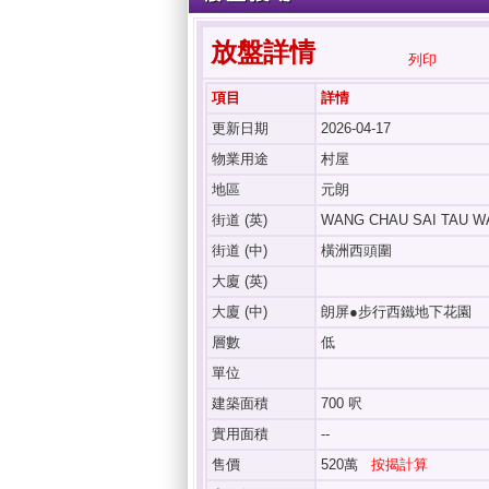
放盤詳情
列印
項目
詳情
更新日期
2026-04-17
物業用途
村屋
地區
元朗
街道 (英)
WANG CHAU SAI TAU W
街道 (中)
橫洲西頭圍
大廈 (英)
大廈 (中)
朗屏●步行西鐵地下花園
層數
低
單位
建築面積
700 呎
實用面積
--
售價
520萬
按揭計算