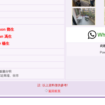
wson 鄧生
ian 馮生
dy 楊生
此
Pow
客飯廳分明
鄰近商場、街市
註: 以上資料僅供參考!
返回前頁