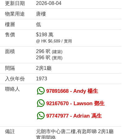
更新日期
2026-08-04
物業用途
唐樓
樓層
低
售價
$198 萬
@ HK $6,689 / 實用
面積
296 呎
(建築)
296 呎
(實用)
間隔
2房1廳
入伙年份
1973
聯絡人
97891668 - Andy 楊生
92167670 - Lawson 鄧生
97747977 - Adrian 馮生
備註
元朗市中心唐二樓,有匙即睇 2房1廳
實用間格