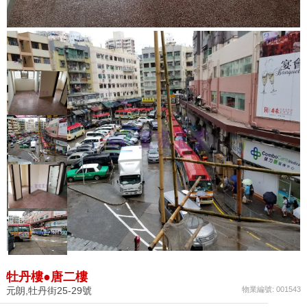
牡丹樓●唐二樓
元朗,牡丹街25-29號
物業編號: 001543