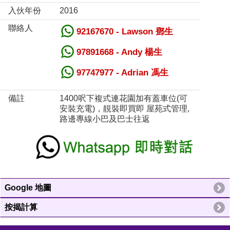
入伙年份
2016
聯絡人
92167670 - Lawson 鄧生
97891668 - Andy 楊生
97747977 - Adrian 馮生
備註
1400呎下複式連花園加有蓋車位(可
安裝充電)，靚裝即買即 屋苑式管理,
路邊專線小巴及巴士往返
Google 地圖
按揭計算