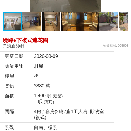
曉峰●下複式連花園
元朗,白沙村
物業編號: 005993
更新日期
2026-08-09
物業用途
村屋
樓層
複
售價
$880 萬
面積
1,400 呎
(建築)
-- 呎
(實用)
間隔
4房(1套房)2廳2廁1工人房1貯物室
(複式)
景觀
向南、樓景