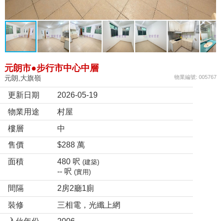
元朗市●步行市中心中層
元朗,大旗嶺
物業編號: 005767
更新日期
2026-05-19
物業用途
村屋
樓層
中
售價
$288 萬
面積
480 呎
(建築)
-- 呎
(實用)
間隔
2房2廳1廁
裝修
三相電，光纖上網