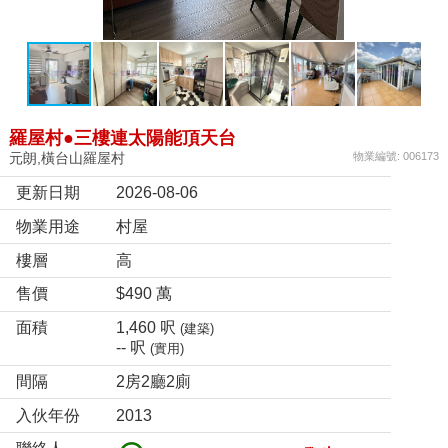
羅屋村●三樓連太陽能頂天台
元朗,橫台山羅屋村
物業編號: 006173
更新日期
2026-08-06
物業用途
村屋
樓層
高
售價
$490 萬
面積
1,460 呎
(建築)
-- 呎
(實用)
間隔
2房2廳2廁
入伙年份
2013